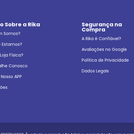
o Sobre a Rika
Segurança na 
Compra
m Somos?
A Rika é Confiável?
 Estamos?
Avaliações no Google
oja Física?
Política de Privacidade
alhe Conosco
Dados Legais
 Nosso APP
ões