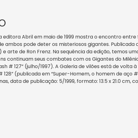
O
la editora Abril em maio de 1999 mostra o encontro ent
e ambos pode deter os misteriosos gigantes. Publicada
) e arte de Ron Frenz. Na sequência da edição, temos uma
s continuam seus combates com os Gigantes do Milênio. H
 # 127” (julho/1997). A Galeria de vilões está de volta à
 # 128” (publicada em “Super-Homem, o homem de aço # 0
as, data de publicação: 5/1999, formato: 13.5 x 21.0 cm, cor