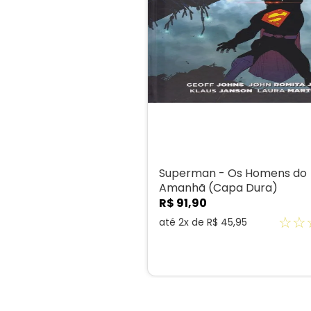
Superman - Os Homens do
Amanhã (Capa Dura)
R$
91
,
90
☆
☆
até
2
x de
R$
45
,
95