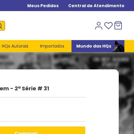
Meus Pedidos
Central de Atendimento
HQs Autorais
Importados
Mundo das HQs
m - 2ª Série # 31
comprar