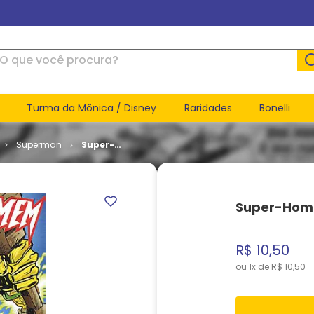
ue você procura?
Turma da Mônica / Disney
Raridades
Bonelli
Superman
Super-
Homem -
2ª Série #
31
Super-Home
R$
10
,
50
ou
1
x de
R$
10
,
50