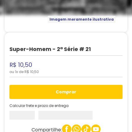
Imagem meramente ilustrativa
Super-Homem - 2ª Série # 21
R$
10
,
50
ou
1
x de
R$
10
,
50
comprar
Calcular frete e prazo de entrega
Compartilhe: