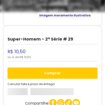
Imagem meramente ilustrativa
Super-Homem - 2ª Série # 29
R$
10
,
50
ou
1
x de
R$
10
,
50
comprar
Calcular frete e prazo de entrega
Compartilhe: