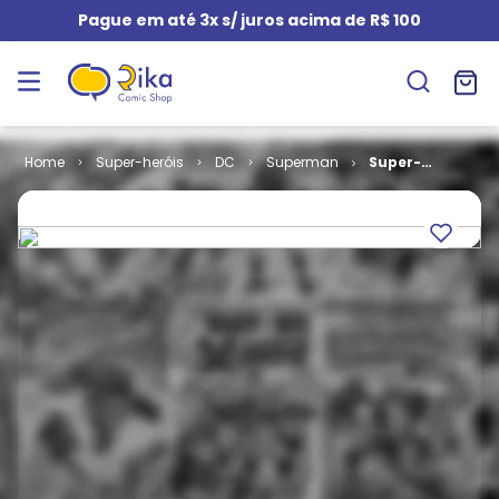
Pague em até 3x s/ juros acima de R$ 100
Super-heróis
DC
Superman
Super-
Homem - 1ª
Série # 143