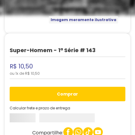
Imagem meramente ilustrativa
Super-Homem - 1ª Série # 143
R$
10
,
50
ou
1
x de
R$
10
,
50
comprar
Calcular frete e prazo de entrega
Compartilhe: