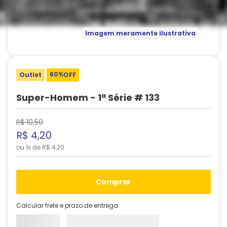
Imagem meramente ilustrativa
60%
Outlet
OFF
Super-Homem - 1ª Série # 133
R$
10
,
50
R$
4
,
20
ou
1
x de
R$
4
,
20
comprar
Calcular frete e prazo de entrega