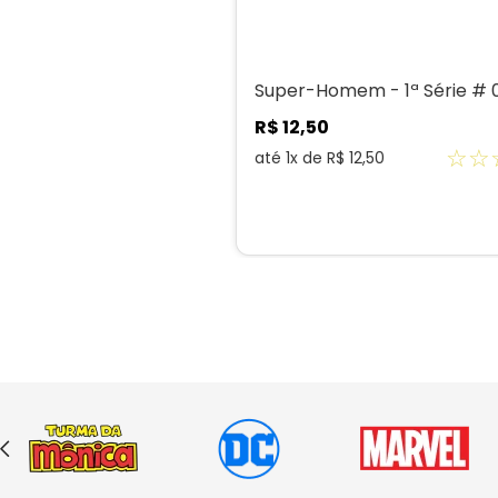
Super-Homem - 1ª Série # 
R$
12
,
50
☆
☆
até
1
x de
R$
12
,
50