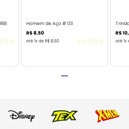
088
Homem de Aço # 03
Trinda
R$
8
,
50
R$
10
,
☆
☆
☆
☆
☆
☆
☆
☆
até
1
x de
R$
8
,
50
até
1
x