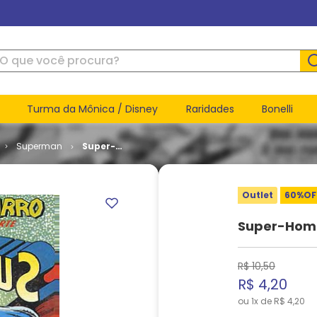
ue você procura?
Turma da Mônica / Disney
Raridades
Bonelli
Superman
Super-
Homem -
1ª Série #
131
Outlet
60%
OF
Super-Homem
R$
10
,
50
R$
4
,
20
ou
1
x de
R$
4
,
20