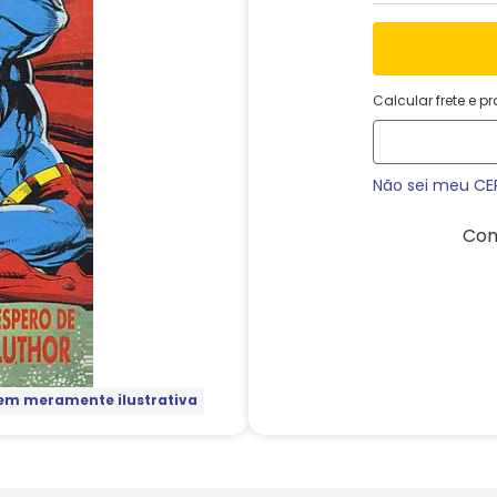
Calcular frete e p
Não sei meu CE
Com
m meramente ilustrativa