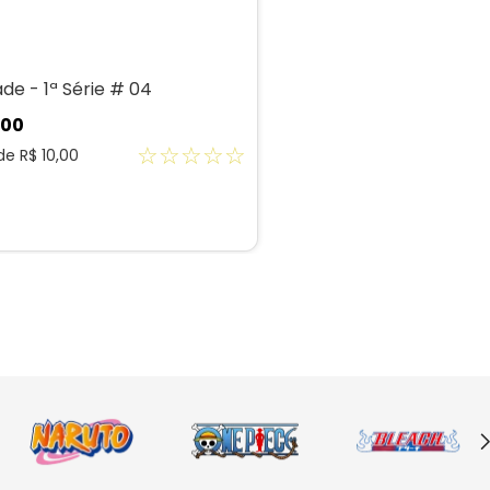
de - 1ª Série # 04
00
☆
☆
☆
☆
☆
 de
R$
10
,
00