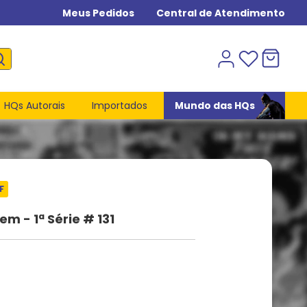
Meus Pedidos
Central de Atendimento
HQs Autorais
Importados
Mundo das HQs
F
 - 1ª Série # 131