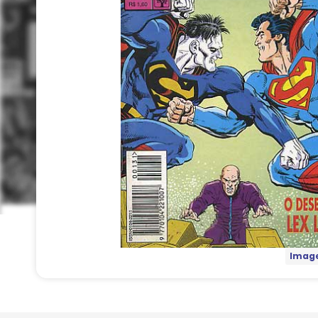
Image