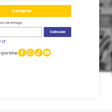
comprar
razo de entrega
P
partilhe: