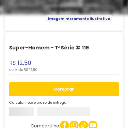
Imagem meramente ilustrativa
Super-Homem - 1ª Série # 119
R$
12
,
50
ou
1
x de
R$
12
,
50
comprar
Calcular frete e prazo de entrega
Compartilhe: