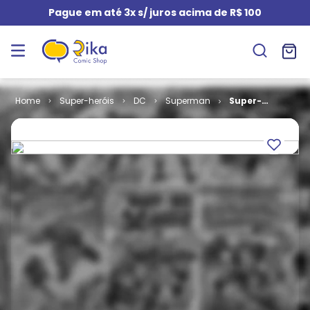
Pague em até 3x s/ juros acima de R$ 100
Super-heróis
DC
Superman
Super-
Homem - 1ª
Série # 119