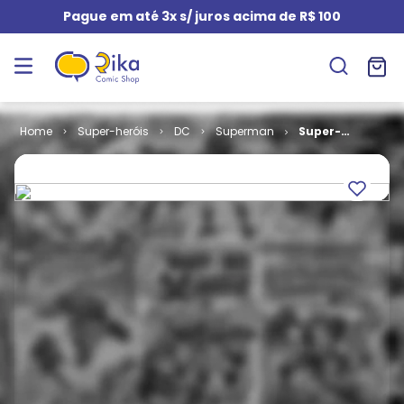
Pague em até 3x s/ juros acima de R$ 100
Super-heróis
DC
Superman
Super-
Homem - 1ª
Série # 016