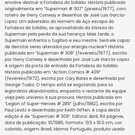
envolve destruir a Fortaleza da Solidão. História publicada
originalmente em “Superman # 307” (janeiro/1977), com
roteiro de Gerry Conway e desenhos de José Luis García-
Lopez. Um adversário do Homem de Aço escapa da
Fortaleza da Solidão, se aproveitando da tristeza do
Superman pela perda da sua herança. Mais tarde, o
Superman enfrenta o fugitivo e seu mestre. Será ele capaz
de derrotar seres alterados por energia nuclear? História
publicada em “Superman # 308” (fevereiro/1977), escrita
por Gerry Conway e desenhada por José Luis García-Lopez.
A origem da porta de entrada da Fortaleza da Solidão.
História publicada em “Action Comics # 409”
(fevereiro/1972), escrita por Cary Bates e desenhada por
George Tuska. O tempo está se esgotando para os
legionários abandonados, enquanto o restante da equipe
viaja pelo universo à sua procura. História publicada em
“Legion of Super-Heroes # 289” (julho/1982), escrita por
Paul Levitz e desenhada por Keith Giffen. A capa desta
edição é de “Superman # 309”. Editora: Abril, 84 páginas,
data de publicação: 10/1985, formato: 13.5 x 19.0 cm, cor:
colorido, origem: Brasil, idioma: Português, produto usado