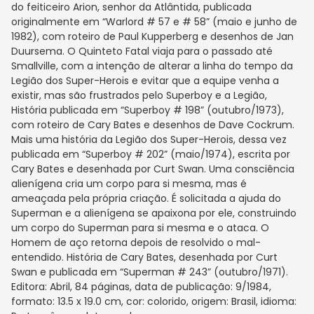
do feiticeiro Arion, senhor da Atlântida, publicada
originalmente em “Warlord # 57 e # 58” (maio e junho de
1982), com roteiro de Paul Kupperberg e desenhos de Jan
Duursema. O Quinteto Fatal viaja para o passado até
Smallville, com a intenção de alterar a linha do tempo da
Legião dos Super-Herois e evitar que a equipe venha a
existir, mas são frustrados pelo Superboy e a Legião,
História publicada em “Superboy # 198” (outubro/1973),
com roteiro de Cary Bates e desenhos de Dave Cockrum.
Mais uma história da Legião dos Super-Herois, dessa vez
publicada em “Superboy # 202” (maio/1974), escrita por
Cary Bates e desenhada por Curt Swan. Uma consciência
alienígena cria um corpo para si mesma, mas é
ameaçada pela própria criação. É solicitada a ajuda do
Superman e a alienígena se apaixona por ele, construindo
um corpo do Superman para si mesma e o ataca. O
Homem de aço retorna depois de resolvido o mal-
entendido. História de Cary Bates, desenhada por Curt
Swan e publicada em “Superman # 243” (outubro/1971).
Editora: Abril, 84 páginas, data de publicação: 9/1984,
formato: 13.5 x 19.0 cm, cor: colorido, origem: Brasil, idioma: