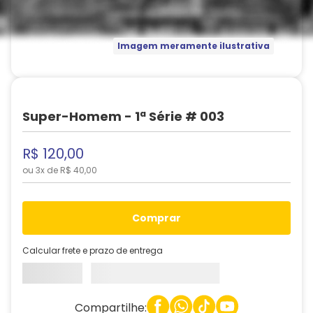
Imagem meramente ilustrativa
Super-Homem - 1ª Série # 003
R$
120
,
00
ou
3
x de
R$
40
,
00
comprar
Calcular frete e prazo de entrega
Compartilhe: