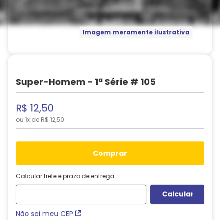
Imagem meramente ilustrativa
Super-Homem - 1ª Série # 105
R$
12
,
50
ou
1
x de
R$
12
,
50
comprar
Calcular frete e prazo de entrega
Não sei meu CEP