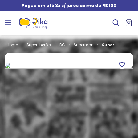
Pague em até 3x s/ juros acima de R$ 100
Super-heróis
DC
Superman
Super-
Homem - 1ª
Série # 098