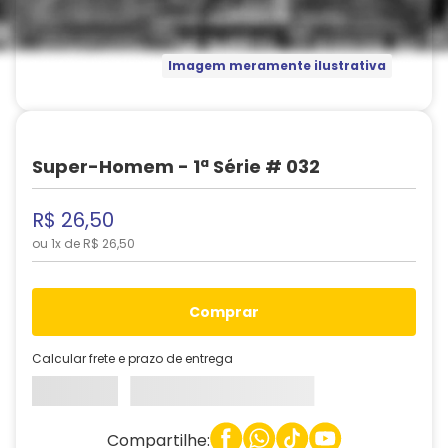
Imagem meramente ilustrativa
Super-Homem - 1ª Série # 032
R$
26
,
50
ou
1
x de
R$
26
,
50
comprar
Calcular frete e prazo de entrega
Compartilhe: