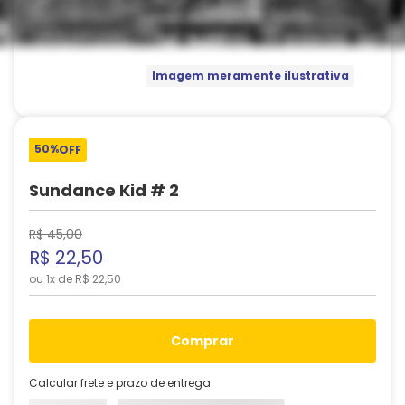
Imagem meramente ilustrativa
50%
OFF
Sundance Kid # 2
R$
45
,
00
R$
22
,
50
ou
1
x de
R$
22
,
50
comprar
Calcular frete e prazo de entrega