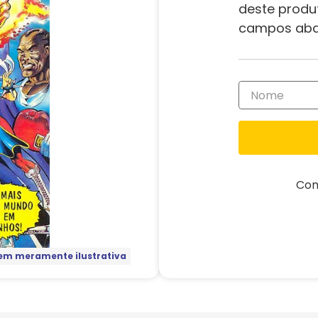
deste produ
campos aba
Com
m meramente ilustrativa