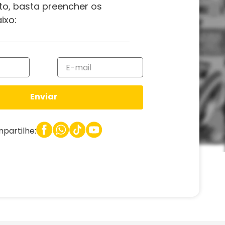
to, basta preencher os
ixo:
Enviar
partilhe: