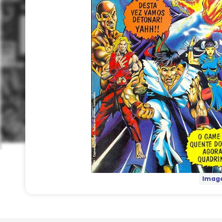
Image