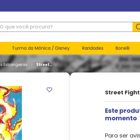
ue você procura?
Turma da Mônica / Disney
Raridades
Bonelli
s Estrangeiras
Street
Fighter 2 -
2ª Série #
01
Street Fight
Este produ
momento
Para ser avi