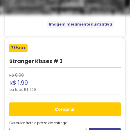
Imagem meramente ilustrativa
78%
OFF
Stranger Kisses # 3
R$
8
,
90
R$
1
,
99
ou
1
x de
R$
1
,
99
comprar
Calcular frete e prazo de entrega