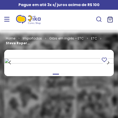
Pague em até 3x s/ juros acima de R$ 100
Importados
Gibis em inglês – ETC
ETC
Steve Roper
and Chief
Wahoo Comic
Strip
Preserves -
Volume 2
(TPB)