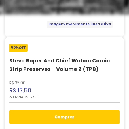
Imagem meramente ilustrativa
50%
OFF
Steve Roper And Chief Wahoo Comic
Strip Preserves - Volume 2 (TPB)
R$
35
,
00
R$
17
,
50
ou
1
x de
R$
17
,
50
comprar