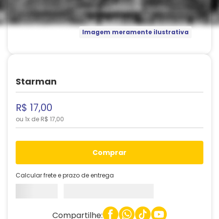
Imagem meramente ilustrativa
Starman
R$
17
,
00
ou
1
x de
R$
17
,
00
comprar
Calcular frete e prazo de entrega
Compartilhe: