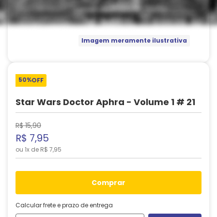
Imagem meramente ilustrativa
50%
OFF
Star Wars Doctor Aphra - Volume 1 # 21
R$
15
,
90
R$
7
,
95
ou
1
x de
R$
7
,
95
comprar
Calcular frete e prazo de entrega