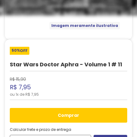
Imagem meramente ilustrativa
50%
OFF
Star Wars Doctor Aphra - Volume 1 # 11
R$
15
,
90
R$
7
,
95
ou
1
x de
R$
7
,
95
comprar
Calcular frete e prazo de entrega