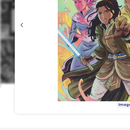
Image