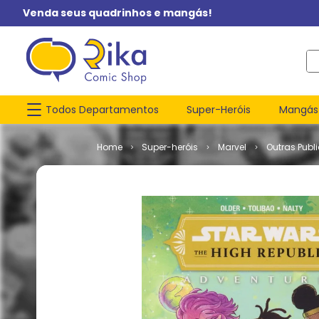
Venda seus quadrinhos e mangás!
O q
Todos Departamentos
Super-Heróis
Mangás
Super-heróis
Marvel
Outras Publ