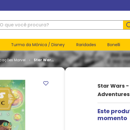
ue você procura?
Turma da Mônica / Disney
Raridades
Bonelli
icações Marvel
Star Wars
- The High
Republic
Adventures
# 2
Star Wars -
Adventures
Este produ
momento