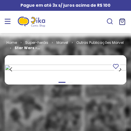
Pague em até 3x s/ juros acima de R$ 100
Super-heróis
Marvel
Outras Publicações Marvel
Star Wars -
Legends # 1 -
A Era Clássica
1977-1981
(Omnibus)