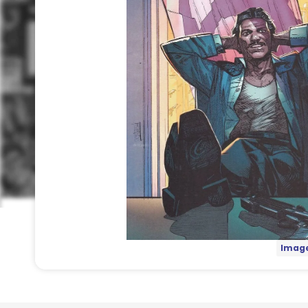
Image