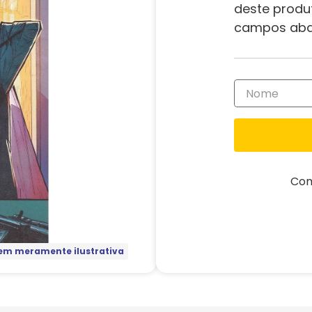
deste produ
campos aba
Com
m meramente ilustrativa