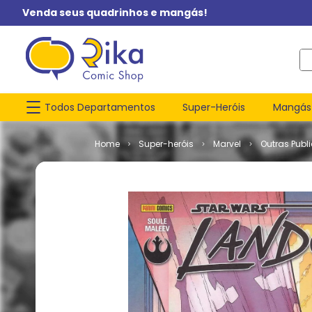
Venda seus quadrinhos e mangás!
O q
Todos Departamentos
Super-Heróis
Mangás
Super-heróis
Marvel
Outras Publ