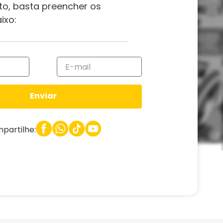
to, basta preencher os
ixo:
Enviar
partilhe: