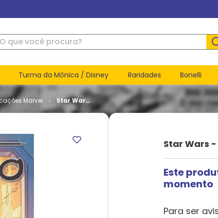
ue você procura?
Turma da Mônica / Disney
Raridades
Bonelli
icações Marvel
Star Wars
- Lando
Star Wars -
Este produ
momento
Para ser avi