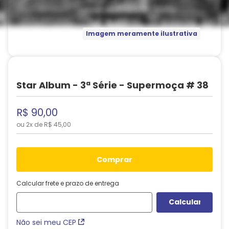
Imagem meramente ilustrativa
Star Album - 3ª Série - Supermoça # 38
R$
90
,
00
ou
2
x de
R$
45
,
00
comprar
Calcular frete e prazo de entrega
Não sei meu CEP