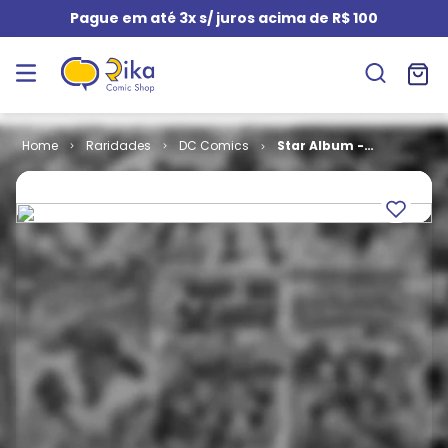
Pague em até 3x s/ juros acima de R$ 100
Raridades
DC Comics
Star Album -
3ª Série -
Supermoça #
38