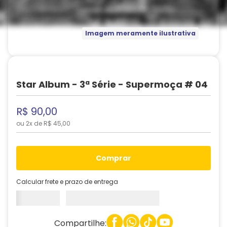
Imagem meramente ilustrativa
Star Album - 3ª Série - Supermoça # 04
R$
90
,
00
ou
2
x de
R$
45
,
00
comprar
Calcular frete e prazo de entrega
Compartilhe: