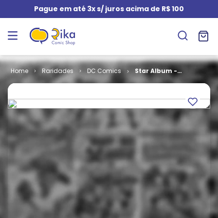
Pague em até 3x s/ juros acima de R$ 100
Raridades
DC Comics
Star Album -
3ª Série -
Supermoça #
04