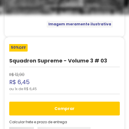
Imagem meramente ilustrativa
50%
OFF
Squadron Supreme - Volume 3 # 03
R$
12
,
90
R$
6
,
45
ou
1
x de
R$
6
,
45
comprar
Calcular frete e prazo de entrega