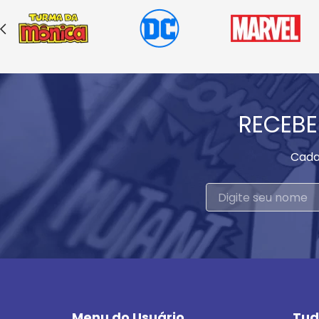
RECEBE
Cada
Menu do Usuário
Tud