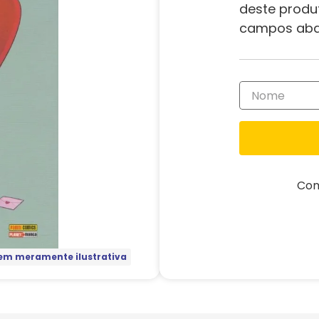
deste produ
campos aba
Com
m meramente ilustrativa