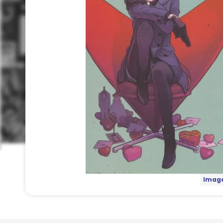
Image