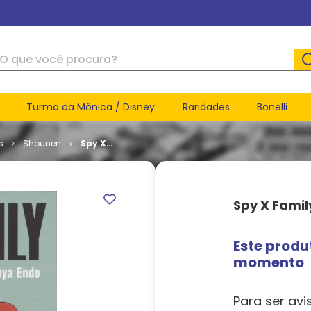
ue você procura?
Turma da Mônica / Disney
Raridades
Bonelli
s
Shounen
Spy X
Family #
06
Spy X Famil
Este produ
momento
Para ser avi