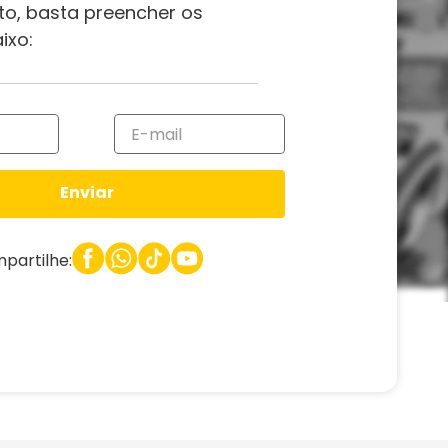
to, basta preencher os
ixo:
Enviar
partilhe: