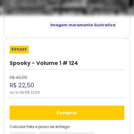
Imagem meramente ilustrativa
50%
OFF
Spooky - Volume 1 # 124
R$
45
,
00
R$
22
,
50
ou
1
x de
R$
22
,
50
comprar
Calcular frete e prazo de entrega