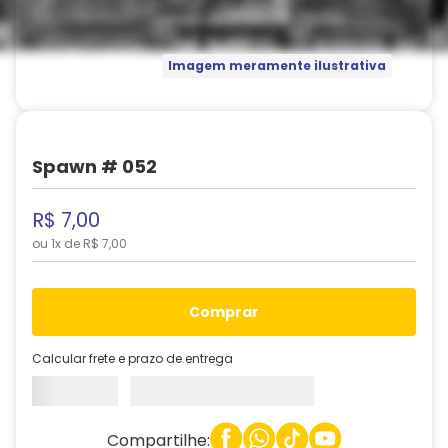
Imagem meramente ilustrativa
Spawn # 052
R$
7
,
00
ou
1
x de
R$
7
,
00
comprar
Calcular frete e prazo de entrega
Compartilhe: