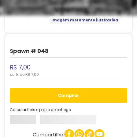
Imagem meramente ilustrativa
Spawn # 048
R$
7
,
00
ou
1
x de
R$
7
,
00
comprar
Calcular frete e prazo de entrega
Compartilhe: