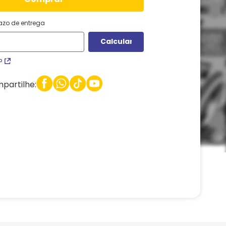
razo de entrega
P
partilhe: