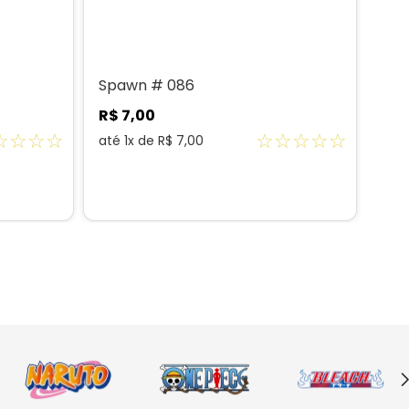
Spawn # 086
Eco
R$
7
,
00
R$
☆
☆
☆
☆
☆
☆
☆
☆
☆
até
1
x de
R$
7
,
00
até