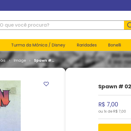
ue você procura?
Turma da Mônica / Disney
Raridades
Bonelli
óis
Image
Spawn #
023
Spawn # 0
R$
7
,
00
ou
1
x de
R$
7
,
00