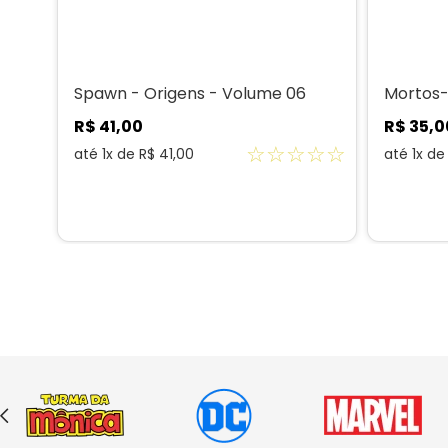
Spawn - Origens - Volume 06
Mortos-
R$
41
,
00
R$
35
,
0
☆
☆
☆
☆
☆
☆
☆
até
1
x de
R$
41
,
00
até
1
x d