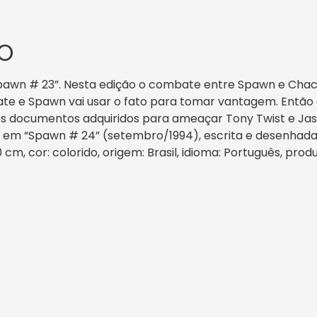
O
“Spawn # 23”. Nesta edição o combate entre Spawn e Chac
te e Spawn vai usar o fato para tomar vantagem. Então el
 os documentos adquiridos para ameaçar Tony Twist e Ja
e em “Spawn # 24” (setembro/1994), escrita e desenhada p
0 cm, cor: colorido, origem: Brasil, idioma: Português, pro