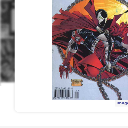
Image