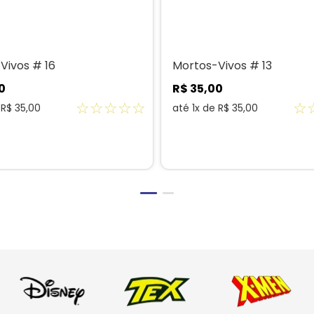
Vivos # 16
Mortos-Vivos # 13
0
R$
35
,
00
☆
☆
☆
☆
☆
☆
e
R$
35
,
00
até
1
x de
R$
35
,
00