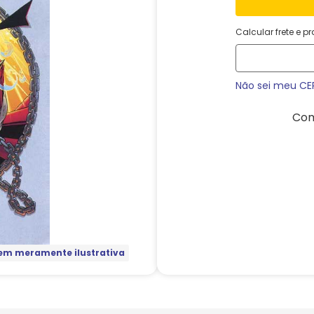
Calcular frete e p
Não sei meu CE
Com
m meramente ilustrativa