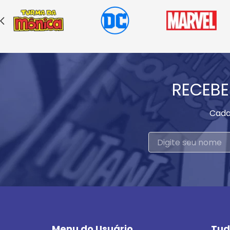
RECEBE
Cada
Menu do Usuário
Tud