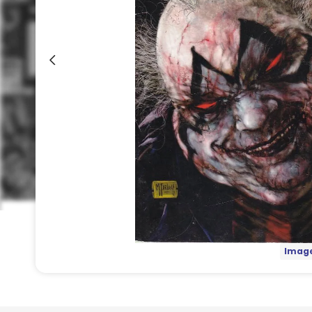
Image