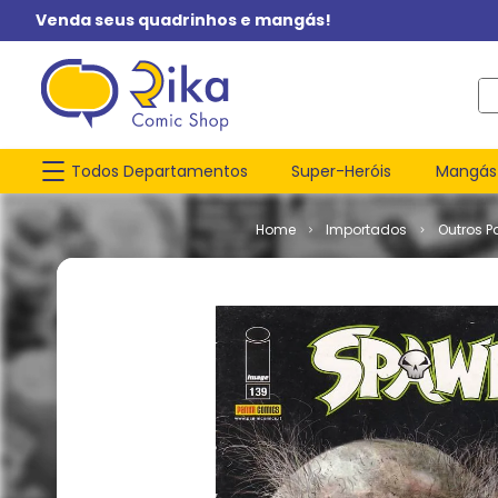
Venda seus quadrinhos e mangás!
O q
Todos Departamentos
Super-Heróis
Mangás
Importados
Outros P