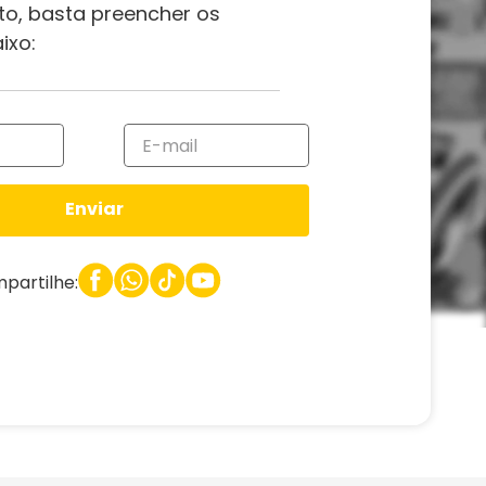
to, basta preencher os
ixo:
Enviar
partilhe: