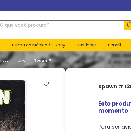
ue você procura?
Turma da Mônica / Disney
Raridades
Bonelli
aíses
Italia
Spawn #
139
Spawn # 13
Este produ
momento
Para ser avi