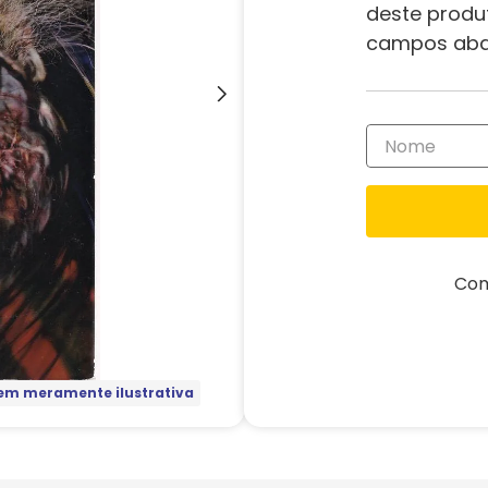
deste produ
campos aba
Com
m meramente ilustrativa