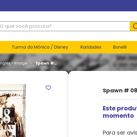
ue você procura?
Turma da Mônica / Disney
Raridades
Bonelli
inglês - Image
Spawn #
08 (TPB)
Spawn # 08
Este produ
momento
Para ser avi