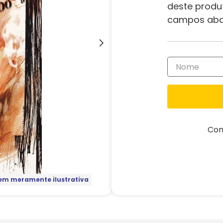
deste produ
campos aba
Com
m meramente ilustrativa