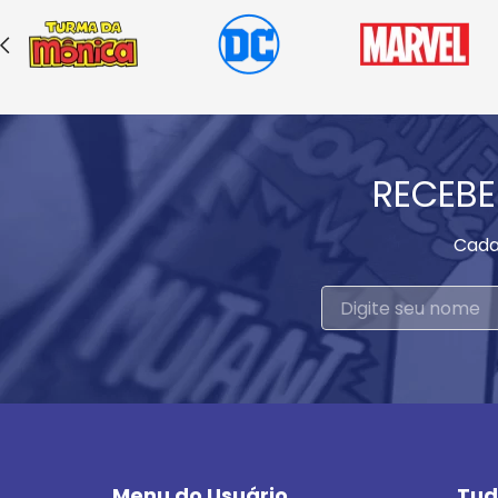
RECEBE
Cada
Menu do Usuário
Tud