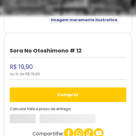
Imagem meramente ilustrativa
Sora No Otoshimono # 12
R$
19
,
90
ou
1
x de
R$
19
,
90
comprar
Calcular frete e prazo de entrega
Compartilhe: