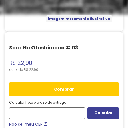
Imagem meramente ilustrativa
Sora No Otoshimono # 03
R$
22
,
90
ou
1
x de
R$
22
,
90
comprar
Calcular frete e prazo de entrega
Não sei meu CEP