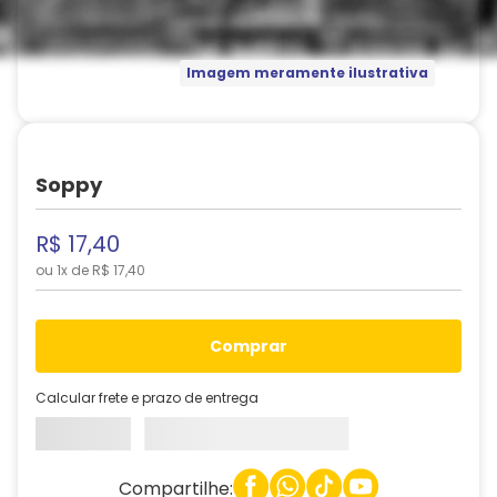
Imagem meramente ilustrativa
Soppy
R$
17
,
40
ou
1
x de
R$
17
,
40
comprar
Calcular frete e prazo de entrega
Compartilhe: