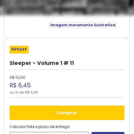
Imagem meramente ilustrativa
50%
OFF
Sleeper - Volume 1 # 11
R$
12
,
90
R$
6
,
45
ou
1
x de
R$
6
,
45
comprar
Calcular frete e prazo de entrega