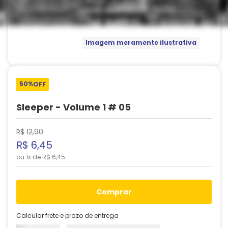
Imagem meramente ilustrativa
50%
OFF
Sleeper - Volume 1 # 05
R$
12
,
90
R$
6
,
45
ou
1
x de
R$
6
,
45
comprar
Calcular frete e prazo de entrega