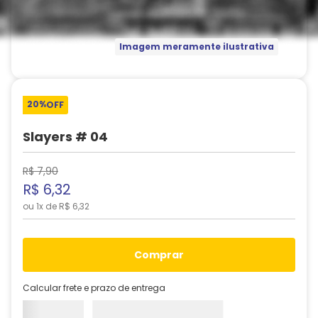
Imagem meramente ilustrativa
20%
OFF
Slayers # 04
R$
7
,
90
R$
6
,
32
ou
1
x de
R$
6
,
32
comprar
Calcular frete e prazo de entrega