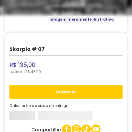
Imagem meramente ilustrativa
Skorpio # 07
R$
135
,
00
ou
3
x de
R$
45
,
00
comprar
Calcular frete e prazo de entrega
Compartilhe: