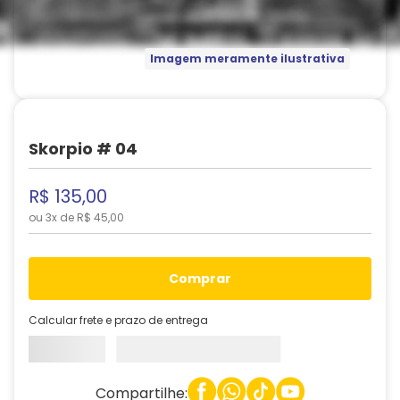
Imagem meramente ilustrativa
Skorpio # 04
R$
135
,
00
ou
3
x de
R$
45
,
00
comprar
Calcular frete e prazo de entrega
Compartilhe: