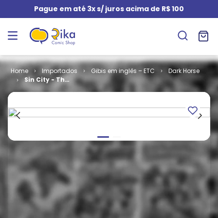
Pague em até 3x s/ juros acima de R$ 100
Importados
Gibis em inglês – ETC
Dark Horse
Sin City - That
Yellow
Bastard (TPB)