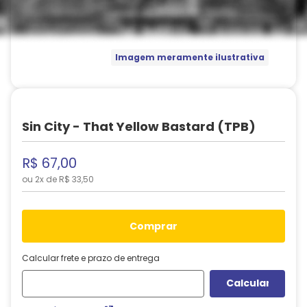
Imagem meramente ilustrativa
Sin City - That Yellow Bastard (TPB)
R$
67
,
00
ou
2
x de
R$
33
,
50
comprar
Calcular frete e prazo de entrega