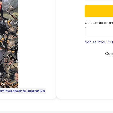
Calcular frete e p
Não sei meu CE
Com
m meramente ilustrativa