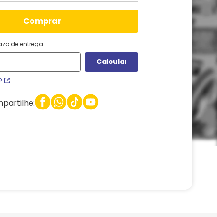
comprar
razo de entrega
P
partilhe: