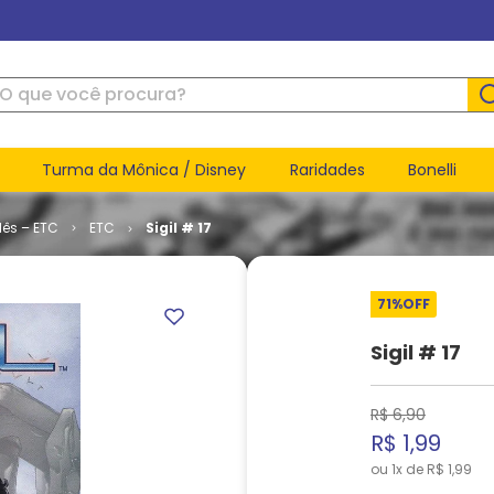
ue você procura?
Turma da Mônica / Disney
Raridades
Bonelli
lês – ETC
ETC
Sigil # 17
71%
OFF
Sigil # 17
R$
6
,
90
R$
1
,
99
ou
1
x de
R$
1
,
99