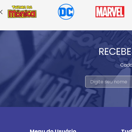
RECEBE
Cada
Menu do Usuário
Tud