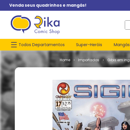
Venda seus quadrinhos e mangás!
O q
Todos Departamentos
Super-Heróis
Mangás
Importados
Gibis em ing