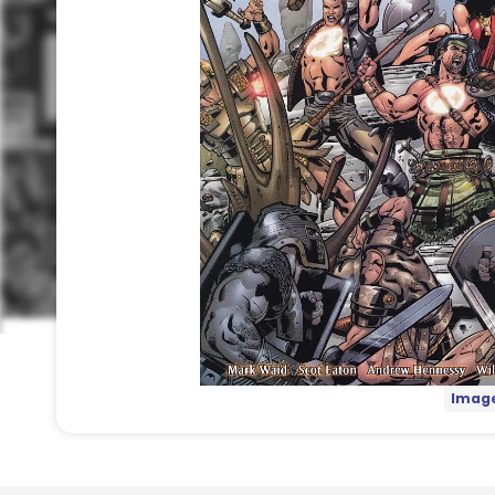
Image