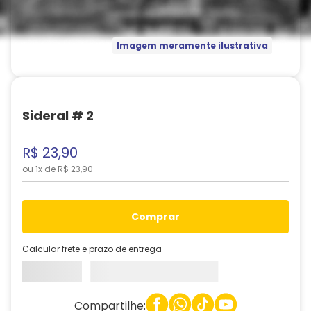
Imagem meramente ilustrativa
Sideral # 2
R$
23
,
90
ou
1
x de
R$
23
,
90
comprar
Calcular frete e prazo de entrega
Compartilhe: