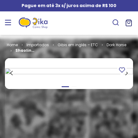
Pague em até 3x s/ juros acima de R$ 100
Importados
Gibis em inglês – ETC
Dark Horse
Shaolin
Cowboy -
Shemp Buffet
(HC)