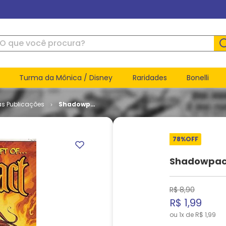
ue você procura?
Turma da Mônica / Disney
Raridades
Bonelli
as Publicações
Shadowpact
# 21
78%
OFF
Shadowpact
R$
8
,
90
R$
1
,
99
ou
1
x de
R$
1
,
99