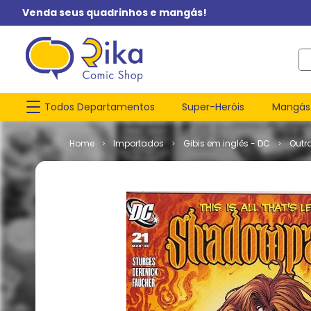
Venda seus quadrinhos e mangás!
O q
Todos Departamentos
Super-Heróis
Mangás
Importados
Gibis em inglês - DC
Outr