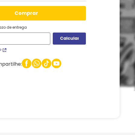
comprar
razo de entrega
P
partilhe: