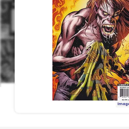
Image