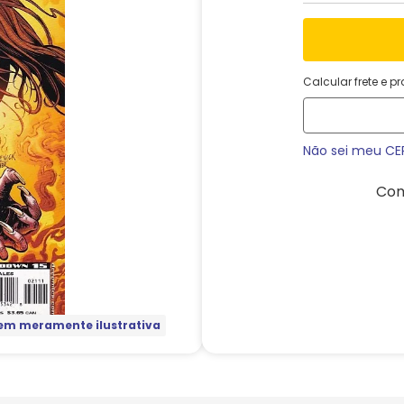
Calcular frete e p
Não sei meu CE
Com
m meramente ilustrativa