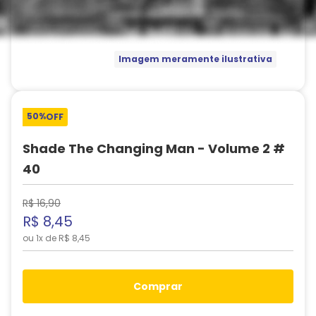
Imagem meramente ilustrativa
50%
OFF
Shade The Changing Man - Volume 2 #
40
R$
16
,
90
R$
8
,
45
ou
1
x de
R$
8
,
45
comprar