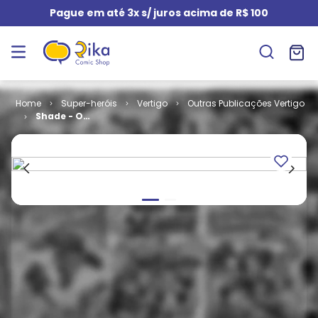
Pague em até 3x s/ juros acima de R$ 100
Super-heróis
Vertigo
Outras Publicações Vertigo
Shade - O
Homem
Mutável - O
Limite da
Visão