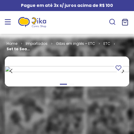
Pague em até 3x s/ juros acima de R$ 100
Importados
Gibis em inglês – ETC
ETC
Set to Sea
(HC)