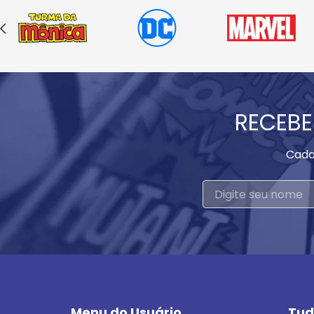
RECEBE
Cada
Menu do Usuário
Tud