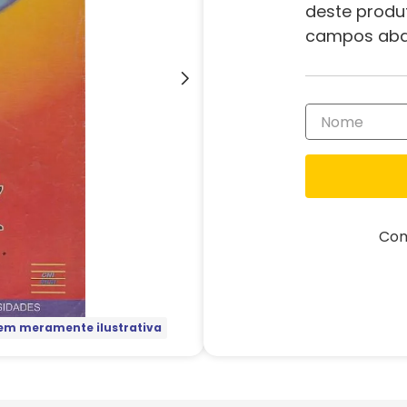
deste produ
campos aba
Com
m meramente ilustrativa