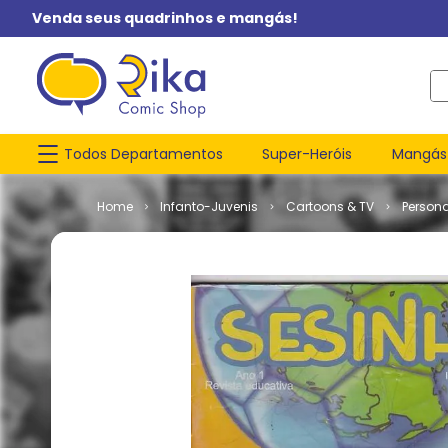
Venda seus quadrinhos e mangás!
O q
Todos Departamentos
Super-Heróis
Mangás
Infanto-Juvenis
Cartoons & TV
Person