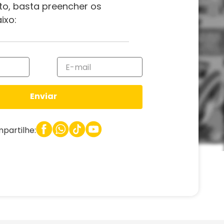
to, basta preencher os
ixo:
Enviar
partilhe: