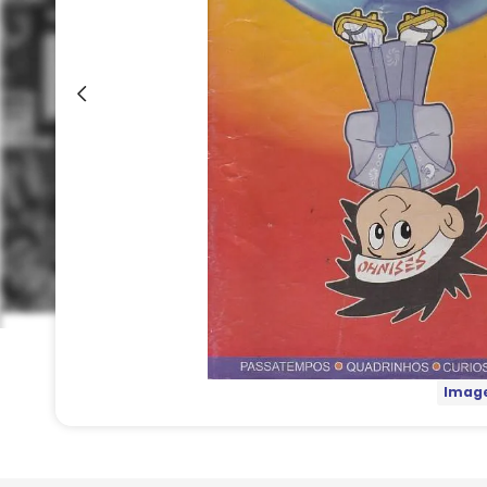
Image