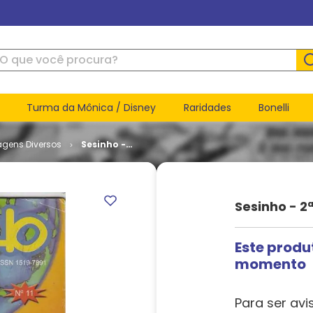
ue você procura?
Turma da Mônica / Disney
Raridades
Bonelli
agens Diversos
Sesinho -
2ª Série #
011
Sesinho - 2ª
Este produ
momento
Para ser avi