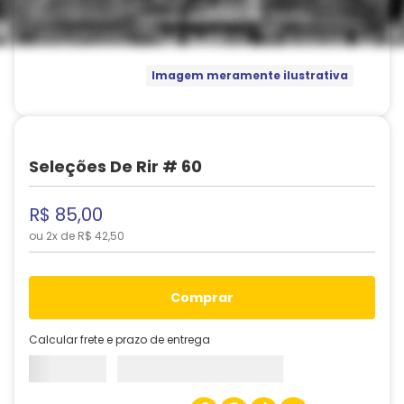
Imagem meramente ilustrativa
Seleções De Rir # 60
R$
85
,
00
ou
2
x de
R$
42
,
50
comprar
Calcular frete e prazo de entrega